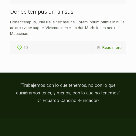
Donec tempus urna risus
Donec tempus, urna risus nec mauris. Lorem ipsum primis in nulla
ac arcu vitae augue. Vivamus nec elit a dui. Morbi id leo nec dui.
Maecenas.
10
Read more
"Trabajemos con lo que tenemos, no con lo que
quisiéramos tener, y menos, con lo que no tenemos"
Dr. Eduardo Cancino -Fundador-